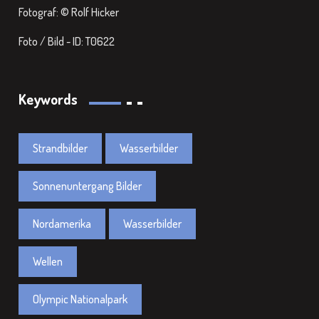
Fotograf: © Rolf Hicker
Foto / Bild - ID: T0622
Keywords
Strandbilder
Wasserbilder
Sonnenuntergang Bilder
Nordamerika
Wasserbilder
Wellen
Olympic Nationalpark