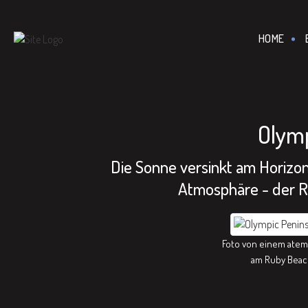
================================================== -->
HOME
Olym
Die Sonne versinkt am Horizo
Atmosphäre - der R
Foto von einem ate
am Ruby Beach