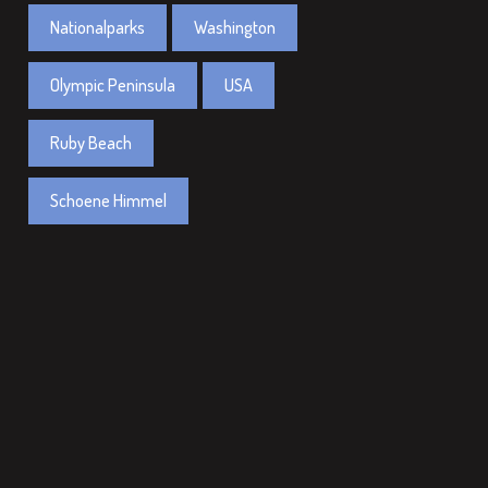
Nationalparks
Washington
Olympic Peninsula
USA
Ruby Beach
Schoene Himmel