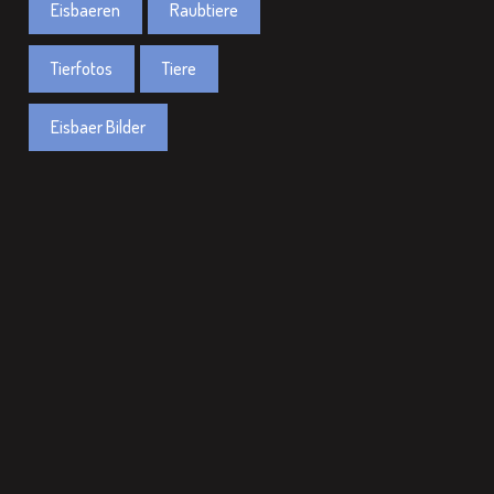
Eisbaeren
Raubtiere
Tierfotos
Tiere
Eisbaer Bilder