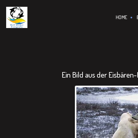
================================================== -->
HOME
Ein Bild aus der Eisbären-