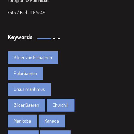
Fotograf: © Rolf Hicker
Foto / Bild - ID: Sc49
Keywords
Bilder von Eisbaeren
Polarbaeren
Ursus maritimus
Bilder Baeren
Churchill
Manitoba
Kanada