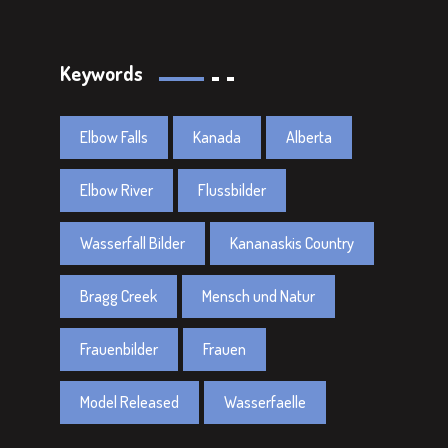
Keywords
Elbow Falls
Kanada
Alberta
Elbow River
Flussbilder
Wasserfall Bilder
Kananaskis Country
Bragg Creek
Mensch und Natur
Frauenbilder
Frauen
Model Released
Wasserfaelle