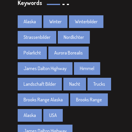
Keywords
Alaska
Winter
Winterbilder
Strassenbilder
Nordlichter
Polarlicht
Aurora Borealis
James Dalton Highway
Himmel
Landschaft Bilder
Nacht
Trucks
Brooks Range Alaska
Brooks Range
Alaska
USA
James Dalton Highway