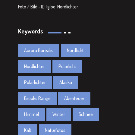
Foto / Bild - ID: Igloo, Nordlichter
Keywords
Aurora Borealis
Nordlicht
Nordlichter
Polarlicht
Polarlichter
Alaska
Brooks Range
Abenteuer
Himmel
Winter
Schnee
Kalt
Naturfotos