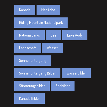
Kanada
Manitoba
Riding Mountain Nationalpark
Nationalparks
See
Lake Audy
Landschaft
Wasser
Sonnenuntergang
Sonnenuntergang Bilder
Wasserbilder
Stimmungsbilder
Seebilder
Kanada Bilder