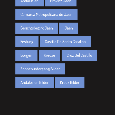
Andalusien
Provinz Jaen
Comarca Metropolitana de Jaen
Gerichtsbezirk Jaen
Jaen
Festung
Castillo De Santa Catalina
Burgen
Kreuze
Cruz Del Castillo
Sonnenuntergang Bilder
Andalusien Bilder
Kreuz Bilder