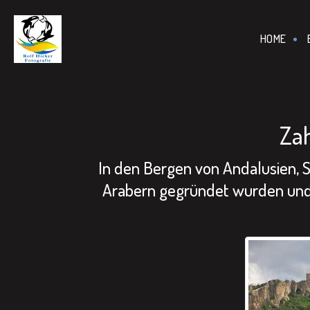
================================================== -->
HOME
Zah
In den Bergen von Andalusien, S
Arabern gegründet wurden und h