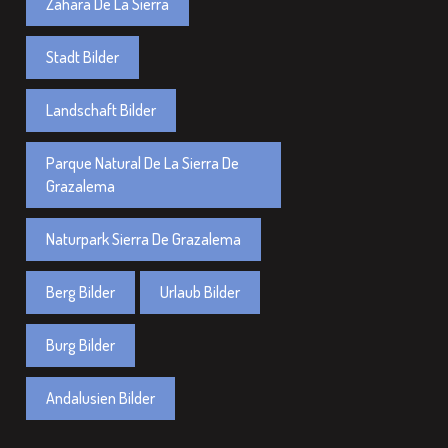
Zahara De La Sierra
Stadt Bilder
Landschaft Bilder
Parque Natural De La Sierra De
Grazalema
Naturpark Sierra De Grazalema
Berg Bilder
Urlaub Bilder
Burg Bilder
Andalusien Bilder