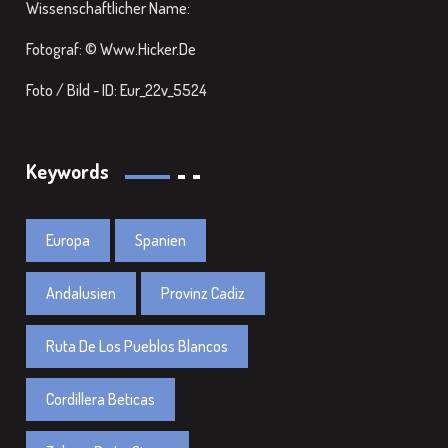
Wissenschaftlicher Name:
Fotograf: © Www.hicker.de
Foto / Bild - ID: Eur_22v_5524
Keywords
Europa
Spanien
Andalusien
Provinz Cadiz
Ruta De Los Pueblos Blancos
Cordillera Beticas