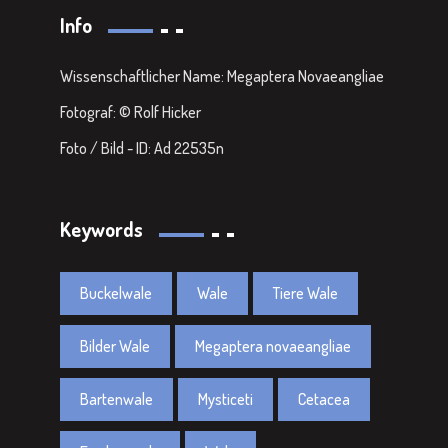
Info
Wissenschaftlicher Name: Megaptera Novaeangliae
Fotograf: © Rolf Hicker
Foto / Bild - ID: Ad 22535n
Keywords
Buckelwale
Wale
Tiere Wale
Bilder Wale
Megaptera novaeangliae
Bartenwale
Mysticeti
Cetacea