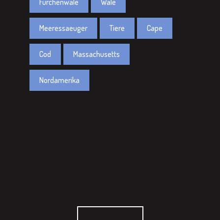
Furchenwale
Wale
Meeressaeuger
Tiere
Cape
Cod
Massachusetts
Nordamerika