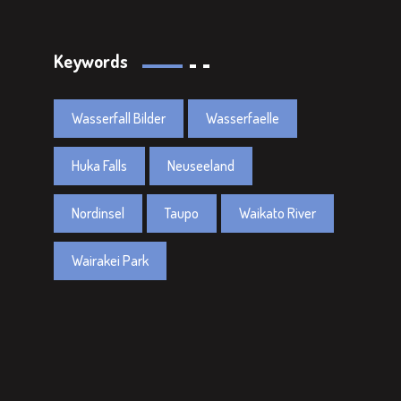
Keywords
Wasserfall Bilder
Wasserfaelle
Huka Falls
Neuseeland
Nordinsel
Taupo
Waikato River
Wairakei Park