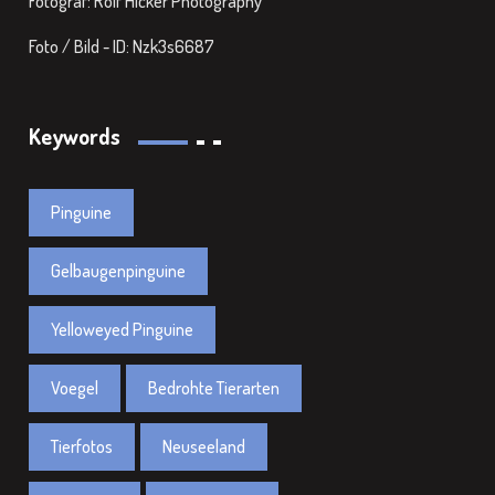
Fotograf: Rolf Hicker Photography
Foto / Bild - ID: Nzk3s6687
Keywords
Pinguine
Gelbaugenpinguine
Yelloweyed Pinguine
Voegel
Bedrohte Tierarten
Tierfotos
Neuseeland