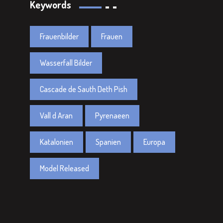
Keywords
Frauenbilder
Frauen
Wasserfall Bilder
Cascade de Sauth Deth Pish
Vall d Aran
Pyrenaeen
Katalonien
Spanien
Europa
Model Released