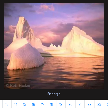
Eisberge
13
14
15
16
17
18
19
20
21
22
23