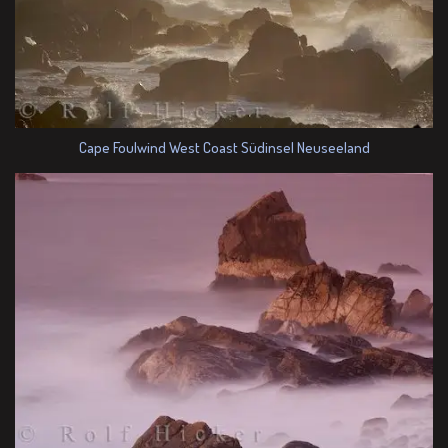
Cape Foulwind West Coast Südinsel Neuseeland