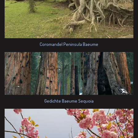
Coromandel Peninsula Baeume
Gedichte Baeume Sequoia